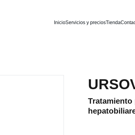
Inicio
Servicios y precios
Tienda
Contac
URSO
Tratamiento
hepatobiliar