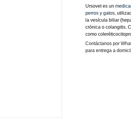
Ursovet es un
medicam
perros y gatos
, utiliz
la vesícula biliar (he
crónica o colangitis.
como coleréticocitopr
Contáctanos por What
para entrega a domicil