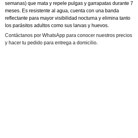
semanas) que mata y repele pulgas y garrapatas durante 7
meses. Es resistente al agua, cuenta con una banda
reflectante para mayor visibilidad nocturna y elimina tanto
los parásitos adultos como sus larvas y huevos.
Contáctanos por WhatsApp para conocer nuestros precios
y hacer tu pedido para entrega a domicilio.
RecuPet
Cuidamos a tu mascota con amor y ciencia.
Jirón Huiracocha 1551, Jesús María, Lima