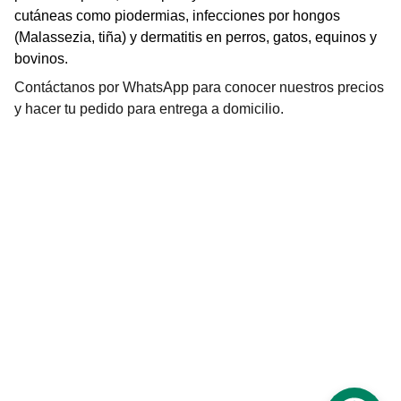
cutáneas como piodermias, infecciones por hongos
(Malassezia, tiña) y dermatitis en perros, gatos, equinos y
bovinos.
Contáctanos por WhatsApp para conocer nuestros precios
y hacer tu pedido para entrega a domicilio.
RecuPet
Cuidamos a tu mascota con amor y ciencia.
Jirón Huiracocha 1551, Jesús María, Lima